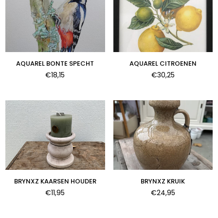
AQUAREL BONTE SPECHT
AQUAREL CITROENEN
Normale
Normale
€18,15
€30,25
prijs
prijs
BRYNXZ KAARSEN HOUDER
BRYNXZ KRUIK
Normale
Normale
€11,95
€24,95
prijs
prijs