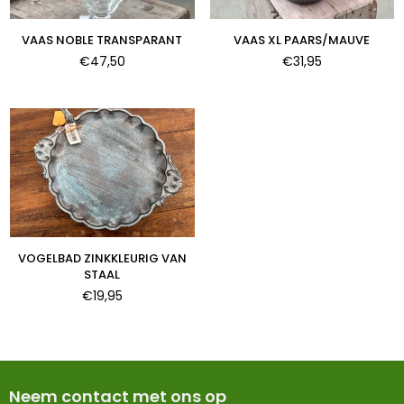
VAAS NOBLE TRANSPARANT
VAAS XL PAARS/MAUVE
Normale
Normale
€47,50
€31,95
prijs
prijs
VOGELBAD ZINKKLEURIG VAN
STAAL
Normale
€19,95
prijs
Neem contact met ons op