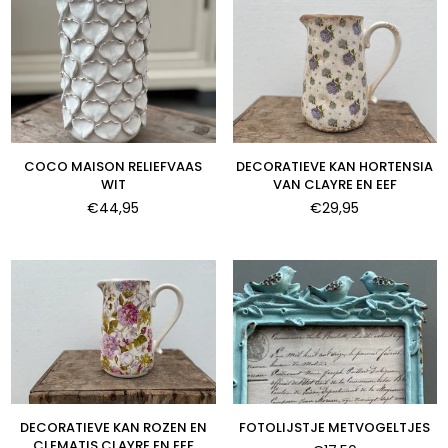
COCO MAISON RELIEFVAAS
DECORATIEVE KAN HORTENSIA
WIT
VAN CLAYRE EN EEF
Normale
Normale
€44,95
€29,95
prijs
prijs
DECORATIEVE KAN ROZEN EN
FOTOLIJSTJE METVOGELTJES
CLEMATIS CLAYRE EN EEF