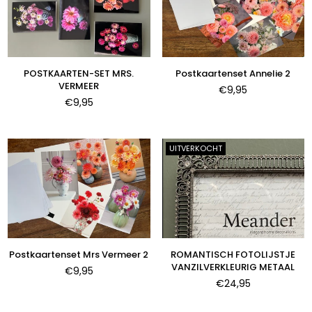
POSTKAARTEN-SET MRS.
Postkaartenset Annelie 2
VERMEER
Normale
€9,95
Normale
prijs
€9,95
prijs
UITVERKOCHT
Postkaartenset Mrs Vermeer 2
ROMANTISCH FOTOLIJSTJE
VANZILVERKLEURIG METAAL
Normale
€9,95
prijs
Normale
€24,95
prijs