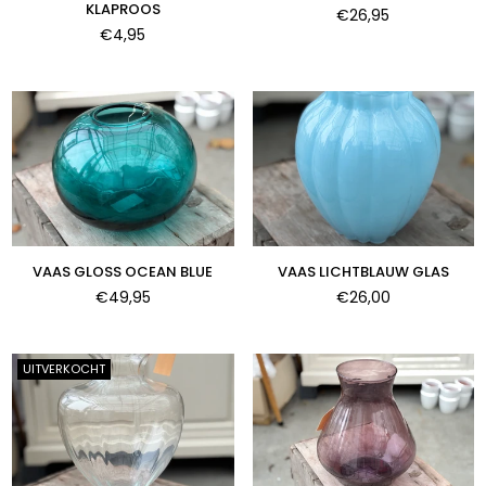
KLAPROOS
Normale
€26,95
Normale
prijs
€4,95
prijs
VAAS GLOSS OCEAN BLUE
VAAS LICHTBLAUW GLAS
Normale
Normale
€49,95
€26,00
prijs
prijs
UITVERKOCHT