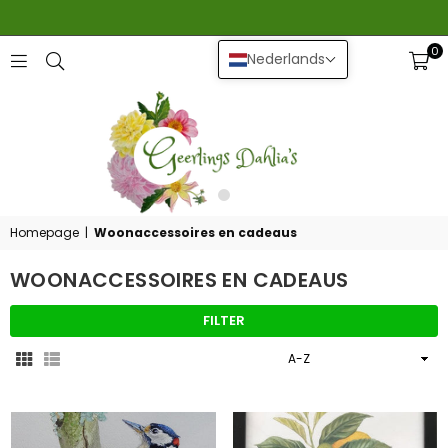
0
Nederlands
GEERLINGS
DAHLIA
Homepage
|
Woonaccessoires en cadeaus
WOONACCESSOIRES EN CADEAUS
FILTER
Sorteer
op