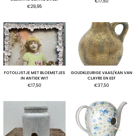
Normale
€17,50
Normale
prijs
€29,95
prijs
FOTOLIJSTJE MET BLOEMETJES
GOUDKLEURIGE VAAS/KAN VAN
IN ANTIEK WIT
CLAYRE EN EEF
Normale
Normale
€17,50
€37,50
prijs
prijs