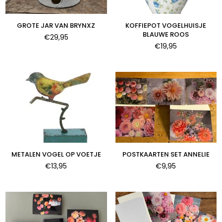
GROTE JAR VAN BRYNXZ
KOFFIEPOT VOGELHUISJE
BLAUWE ROOS
Normale
€29,95
prijs
Normale
€19,95
prijs
METALEN VOGEL OP VOETJE
POSTKAARTEN SET ANNELIE
Normale
Normale
€13,95
€9,95
prijs
prijs