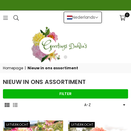
0
Nederlands
GEERLINGS
DAHLIA
Homepage
|
Nieuw in ons assortiment
NIEUW IN ONS ASSORTIMENT
FILTER
Sorteer
op
UITVERKOCHT
UITVERKOCHT