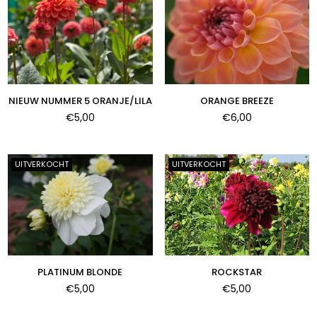
NIEUW NUMMER 5 ORANJE/LILA
ORANGE BREEZE
Normale
Normale
€5,00
€6,00
prijs
prijs
UITVERKOCHT
UITVERKOCHT
PLATINUM BLONDE
ROCKSTAR
Normale
Normale
€5,00
€5,00
prijs
prijs