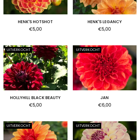
HENK'S HOTSHOT
HENK'S LEGANCY
Normale
Normale
€5,00
€5,00
prijs
prijs
UITVERKOCHT
UITVERKOCHT
HOLLYHILL BLACK BEAUTY
JAN
Normale
Normale
€5,00
€6,00
prijs
prijs
UITVERKOCHT
UITVERKOCHT