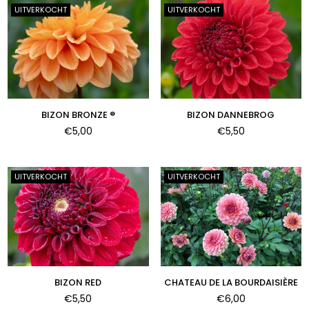
UITVERKOCHT
UITVERKOCHT
BIZON BRONZE ®
BIZON DANNEBROG
Normale
Normale
€5,00
€5,50
prijs
prijs
UITVERKOCHT
UITVERKOCHT
BIZON RED
CHATEAU DE LA BOURDAISIÈRE
Normale
Normale
€5,50
€6,00