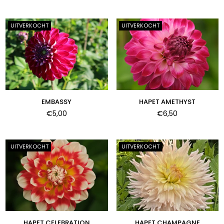
prijs
prijs
UITVERKOCHT
UITVERKOCHT
EMBASSY
HAPET AMETHYST
Normale
Normale
€5,00
€6,50
prijs
prijs
UITVERKOCHT
UITVERKOCHT
HAPET CELEBRATION
HAPET CHAMPAGNE