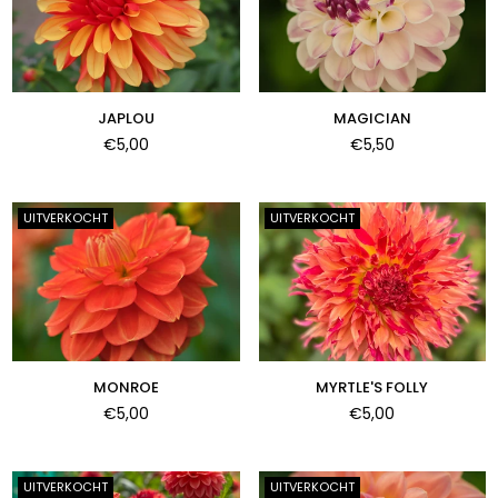
JAPLOU
MAGICIAN
Normale
Normale
€5,00
€5,50
prijs
prijs
UITVERKOCHT
UITVERKOCHT
MONROE
MYRTLE'S FOLLY
Normale
Normale
€5,00
€5,00
prijs
prijs
UITVERKOCHT
UITVERKOCHT