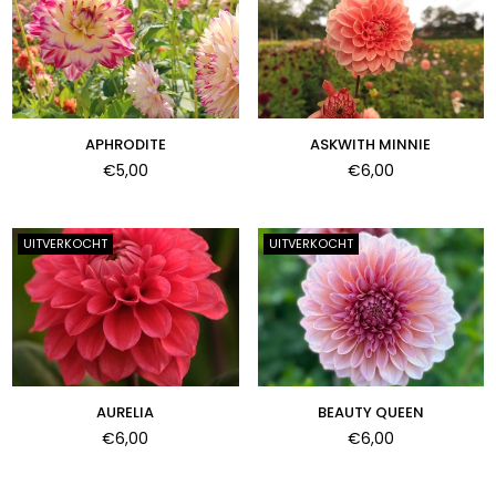
APHRODITE
ASKWITH MINNIE
Normale
Normale
€5,00
€6,00
prijs
prijs
UITVERKOCHT
UITVERKOCHT
AURELIA
BEAUTY QUEEN
Normale
Normale
€6,00
€6,00
prijs
prijs