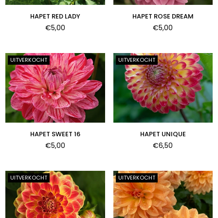
HAPET RED LADY
HAPET ROSE DREAM
Normale
Normale
€5,00
€5,00
prijs
prijs
UITVERKOCHT
UITVERKOCHT
HAPET SWEET 16
HAPET UNIQUE
Normale
Normale
€5,00
€6,50
prijs
prijs
UITVERKOCHT
UITVERKOCHT