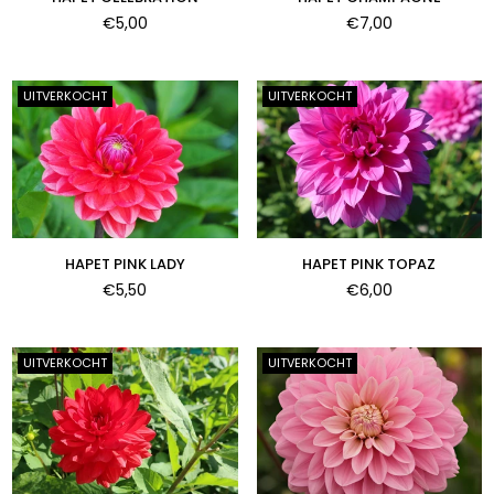
Normale
Normale
€5,00
€7,00
prijs
prijs
UITVERKOCHT
UITVERKOCHT
HAPET PINK LADY
HAPET PINK TOPAZ
Normale
Normale
€5,50
€6,00
prijs
prijs
UITVERKOCHT
UITVERKOCHT