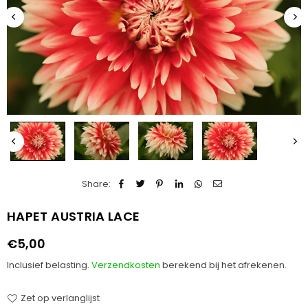
Share:
HAPET AUSTRIA LACE
€5,00
Normale
prijs
Inclusief belasting.
Verzendkosten
berekend bij het afrekenen.
Zet op verlanglijst