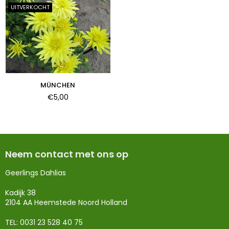
UITVERKOCHT
MÜNCHEN
Normale
€5,00
prijs
Neem contact met ons op
Geerlings Dahlias
Kadijk 38
2104 AA Heemstede Noord Holland
TEL: 0031 23 528 40 75