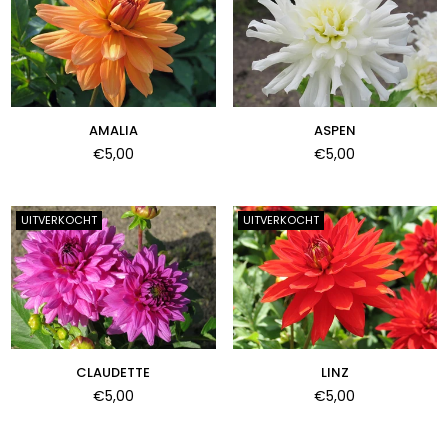
AMALIA
ASPEN
Normale
Normale
€5,00
€5,00
prijs
prijs
UITVERKOCHT
UITVERKOCHT
CLAUDETTE
LINZ
Normale
Normale
€5,00
€5,00
prijs
prijs