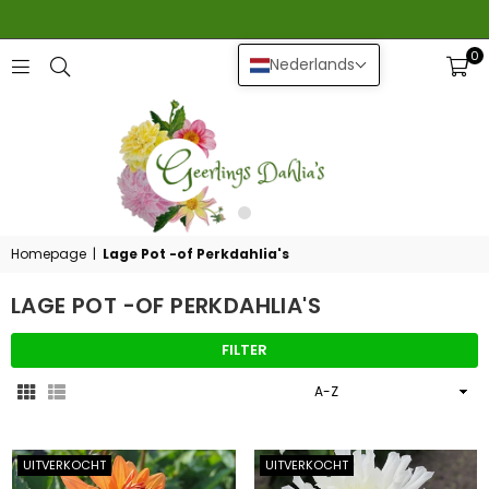
0
Nederlands
GEERLINGS
DAHLIA
Homepage
|
Lage Pot -of Perkdahlia's
LAGE POT -OF PERKDAHLIA'S
FILTER
Sorteer
op
UITVERKOCHT
UITVERKOCHT