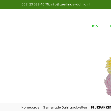
0031 23 528 40 75,
info@geerlings-dahlia.nl
HOME
GEERLINGS
DAHLIA
Homepage
|
Gemengde Dahliapakketten
|
PLUKPAKKE