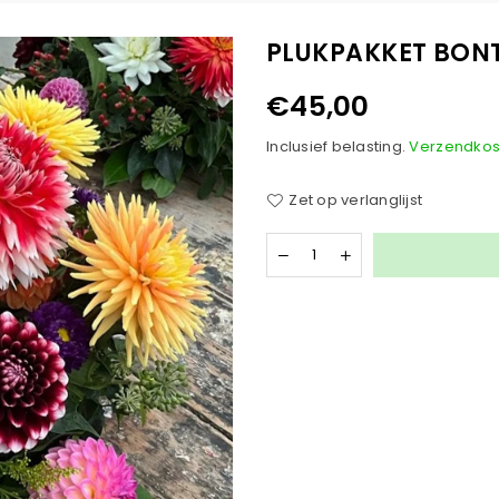
PLUKPAKKET BON
€45,00
Normale
prijs
Inclusief belasting.
Verzendkos
Zet op verlanglijst
Hoeveelheid