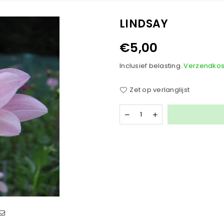
LINDSAY
€5,00
Normale
prijs
Inclusief belasting.
Verzendkos
Zet op verlanglijst
Hoeveelheid