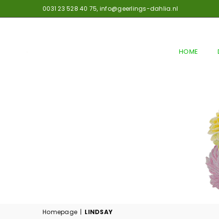
0031 23 528 40 75,
info@geerlings-dahlia.nl
HOME
GEERLINGS
DAHLIA
Homepage
|
LINDSAY