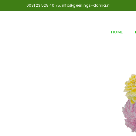
0031 23 528 40 75,
info@geerlings-dahlia.nl
HOME
GEERLINGS
DAHLIA