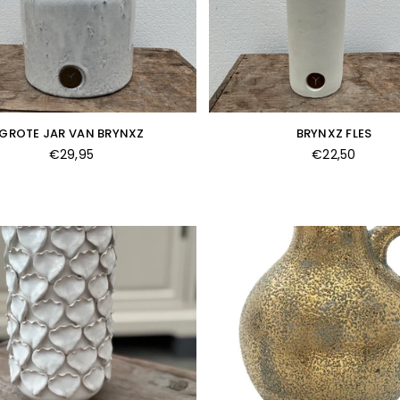
GROTE JAR VAN BRYNXZ
BRYNXZ FLES
Normale
Normale
€29,95
€22,50
prijs
prijs