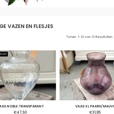
GE VAZEN EN FLESJES
Tonen: 1-13 van 13 Resultaten
OCHT
AAS NOBLE TRANSPARANT
VAAS XL PAARS/MAUV
Normale
Normale
€47,50
€31,95