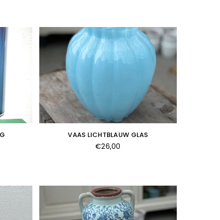
prijs
EG
VAAS LICHTBLAUW GLAS
Normale
€26,00
prijs