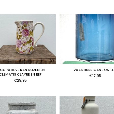
prijs
prijs
CORATIEVE KAN ROZEN EN
VAAS HURRICANE ON L
CLEMATIS CLAYRE EN EEF
Normale
€17,95
Normale
prijs
€29,95
prijs