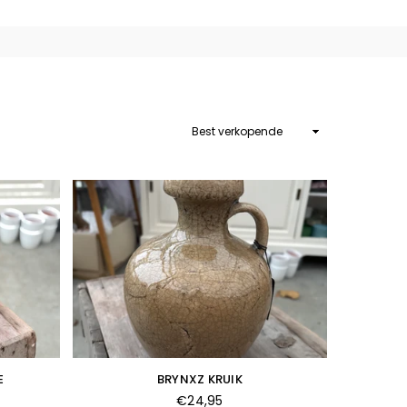
Sorteer
op
E
BRYNXZ KRUIK
Normale
€24,95