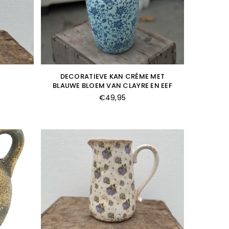
DECORATIEVE KAN CRÈME MET
BLAUWE BLOEM VAN CLAYRE EN EEF
Normale
€49,95
prijs