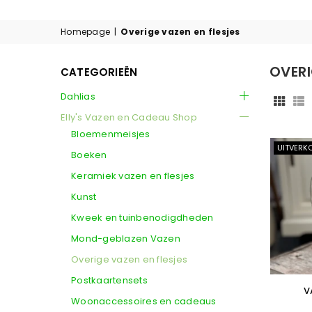
Homepage
|
Overige vazen en flesjes
OVERI
CATEGORIEËN
Dahlias
Elly's Vazen en Cadeau Shop
Bloemenmeisjes
UITVERK
Boeken
Keramiek vazen en flesjes
Kunst
Kweek en tuinbenodigdheden
Mond-geblazen Vazen
Overige vazen en flesjes
Postkaartensets
V
Woonaccessoires en cadeaus