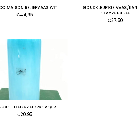
O MAISON RELIEFVAAS WIT
GOUDKLEURIGE VAAS/KAN
CLAYRE EN EEF
Normale
€44,95
prijs
Normale
€37,50
prijs
S BOTTLED BY FIDRIO AQUA
Normale
€20,95
prijs