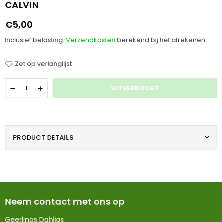
CALVIN
€5,00
Normale
prijs
Inclusief belasting.
Verzendkosten
berekend bij het afrekenen.
Zet op verlanglijst
Hoeveelheid
UITVERKOCHT
PRODUCT DETAILS
Neem contact met ons op
Geerlings Dahlias