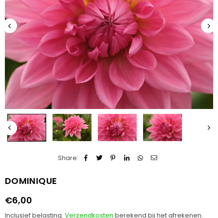
Share:
DOMINIQUE
€6,00
Normale
prijs
Inclusief belasting.
Verzendkosten
berekend bij het afrekenen.