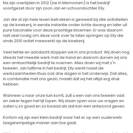
Na zijn overlijden in 2012 (zie In Memoriam) is het bedrijf
voortgezet door zijn zoon Jan en schoondochter Elly.
Jan die al zijn hele leven betrokken is geweest bij alle activiteiten
op de kwekerij, in eerste instantie onder lichte dwang en later uit
pure fascinatie voor deze prachtige bloemen. Er was daarom
niet veel nodig om deze vonk over te laten springen op Elly die
sinds 2010 actief meewerkt op de kwekerij.
Veel liefde en aandacht stoppen we in ons product. Wij doen nog
steeds het meeste werk met de hand en daarom durven wij ons
een ambachtelijk bedrijf te noemen. Alles doen wij met z'n
tweeën. Jan fulltime in het bedrijf, Elly werkt naast de
werkzaamheden thuis ook drie dagen in het onderwijs. Dat alles,
in combinatie met ons gezin, maakt dat wij het altijd erg druk
hebben.
Wanneer u naar onze tuin komt, zult u een van ons tweeën vast
en zeker tegen het lijf lopen. Wij staan open voor uw vragen en
zullen u zo goed en zo kwaad als dat kan een antwoord geven.
Kortom wij zijn een klein bedrijf waar het er op een ouderwets
laagdrempelige manier aan toe gaat.