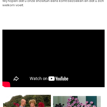
Wij hopen dat u onze showtuin eens komt bezoeken en dat u zich
welkom voelt.