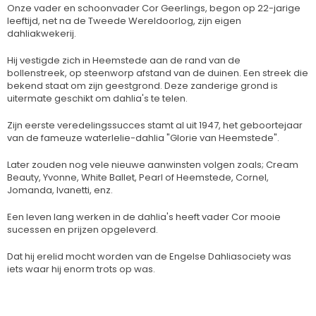
Onze vader en schoonvader Cor Geerlings, begon op 22-jarige
leeftijd, net na de Tweede Wereldoorlog, zijn eigen
dahliakwekerij.
Hij vestigde zich in Heemstede aan de rand van de
bollenstreek, op steenworp afstand van de duinen. Een streek die
bekend staat om zijn geestgrond. Deze zanderige grond is
uitermate geschikt om dahlia's te telen.
Zijn eerste veredelingssucces stamt al uit 1947, het geboortejaar
van de fameuze waterlelie-dahlia "Glorie van Heemstede".
Later zouden nog vele nieuwe aanwinsten volgen zoals; Cream
Beauty, Yvonne, White Ballet, Pearl of Heemstede, Cornel,
Jomanda, Ivanetti, enz.
Een leven lang werken in de dahlia's heeft vader Cor mooie
sucessen en prijzen opgeleverd.
Dat hij erelid mocht worden van de Engelse Dahliasociety was
iets waar hij enorm trots op was.