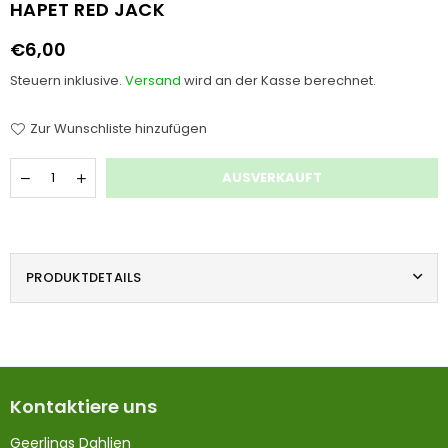
HAPET RED JACK
€6,00
Normaler
Preis
Steuern inklusive.
Versand
wird an der Kasse berechnet.
Zur Wunschliste hinzufügen
Menge
AUSVERKAUFT
PRODUKTDETAILS
Kontaktiere uns
Geerlings Dahlien