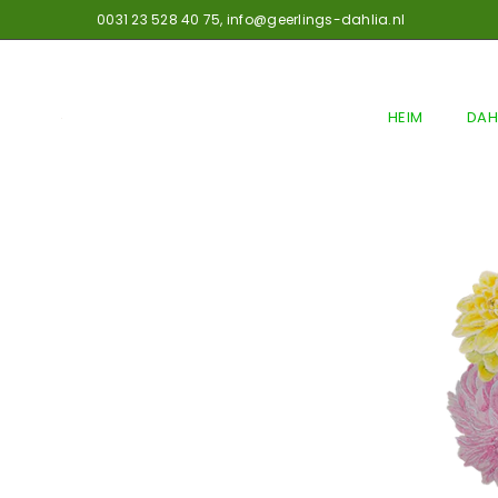
0031 23 528 40 75,
info@geerlings-dahlia.nl
HEIM
DAH
GEERLINGS
DAHLIA