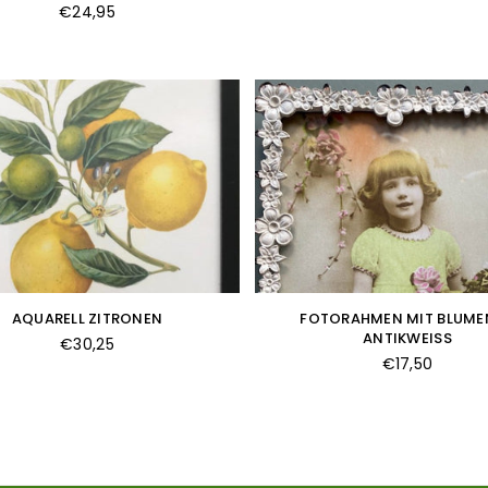
Normaler
Preis
€24,95
Preis
AQUARELL ZITRONEN
FOTORAHMEN MIT BLUMEN
ANTIKWEISS
Normaler
€30,25
Preis
Normaler
€17,50
Preis