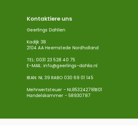
Kontaktiere uns
Geerlings Dahlien
Kadijk 38
2104 AA Heemstede Nordholland
TEL: 0031 23 528 40 75
E-MAIL:
info@geerlings-dahlia.nl
IBAN: NL 39 RABO 030 69 01 145
Mehrwertsteuer - NL853242781B01
Handelskammer - 58930787
Copyright 2015 Geerlings Dahlien.
Webseite von: