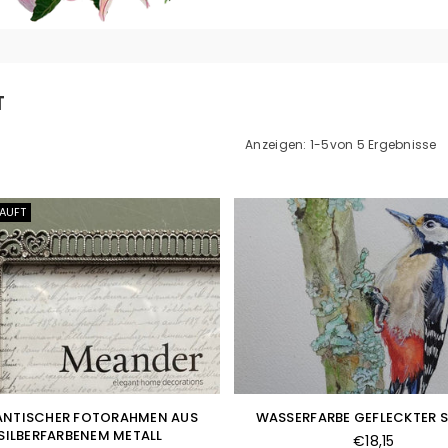
T
Anzeigen: 1-5von 5 Ergebnisse
AUFT
NTISCHER FOTORAHMEN AUS
WASSERFARBE GEFLECKTER 
SILBERFARBENEM METALL
Normaler
€18,15