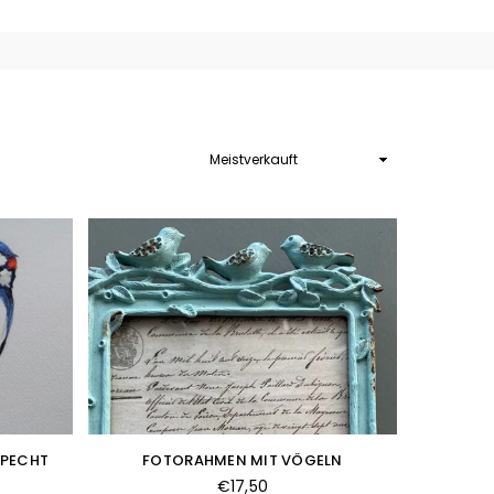
Sortieren
SPECHT
FOTORAHMEN MIT VÖGELN
Normaler
€17,50