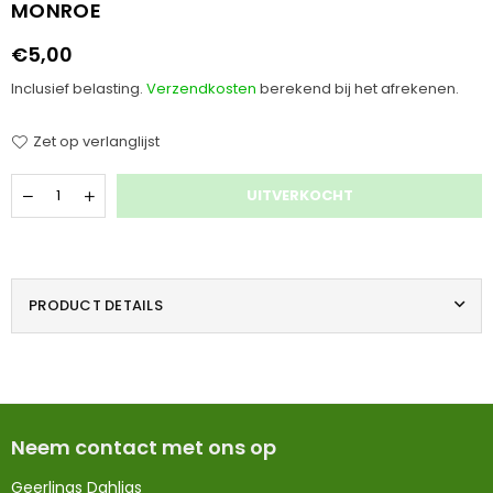
MONROE
€5,00
Normale
prijs
Inclusief belasting.
Verzendkosten
berekend bij het afrekenen.
Zet op verlanglijst
Hoeveelheid
UITVERKOCHT
PRODUCT DETAILS
Neem contact met ons op
Geerlings Dahlias