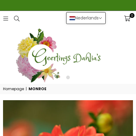
0
Nederlands
GEERLINGS
DAHLIA
Homepage
|
MONROE